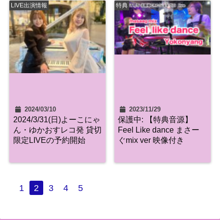
LIVE出演情報
特典
2024/03/10
2023/11/29
2024/3/31(日)よーこにゃ
保護中: 【特典音源】
ん・ゆかおすレコ発 貸切
Feel Like dance まさー
限定LIVEの予約開始
ぐmix ver 映像付き
1
2
3
4
5