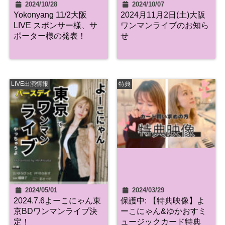
2024/10/28
2024/10/07
Yokonyang 11/2大阪
2024月11月2日(土)大阪
LIVE スポンサー様、サ
ワンマンライブのお知ら
ポーター様の発表！
せ
LIVE出演情報
特典
2024/05/01
2024/03/29
2024.7.6よーこにゃん東
保護中: 【特典映像】よ
京BDワンマンライブ決
ーこにゃん&ゆかおすミ
定！
ュージックカード特典