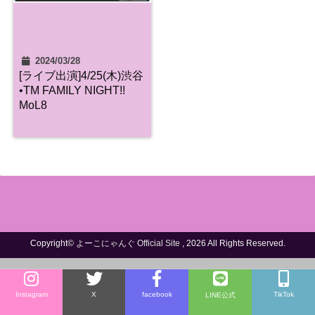
2024/03/28
[ライブ出演]4/25(木)渋谷
•TM FAMILY NIGHT!!
MoL8
Copyright©
よーこにゃんぐ Official Site
, 2026 All Rights Reserved.
Instagram
X
facebook
TikTok
LINE公式