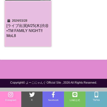
2024/03/28
[ライブ出演]4/25(木)渋谷
•TM FAMILY NIGHT!!
MoL8
Copyright©
よーこにゃんぐ Official Site
, 2026 All Rights Reserved.
Instagram
X
facebook
TikTok
LINE公式