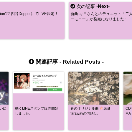
次の記事 -
Next
-
tion'22 四谷Doppo にてLIVE決定！
新曲 キヨさんとのデュエット「二
ーモニー」が発売になりました！
関連記事 -
Related Posts
-
)ついに
動くLINEスタンプ販売開始
春のオリジナル曲
Just
C
しました。
farawayの内緒話.
MA