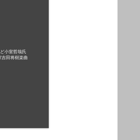
など小室哲哉氏
家吉田将樹楽曲