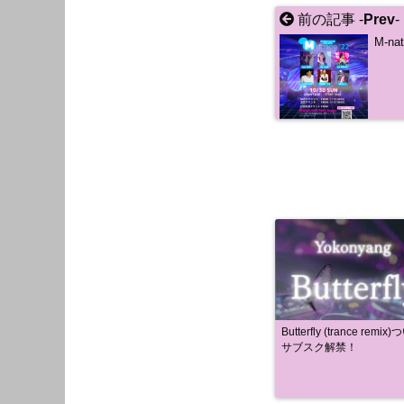
前の記事 -
Prev
-
M-na
Butterfly (trance remix
サブスク解禁！