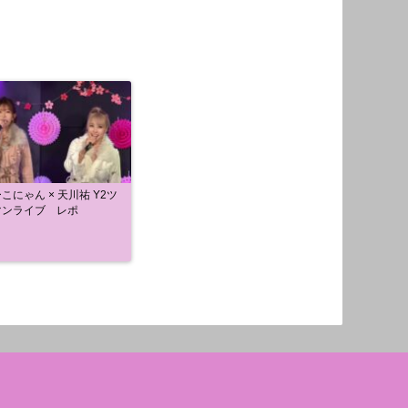
こにゃん × 天川祐 Y2ツ
マンライブ レポ