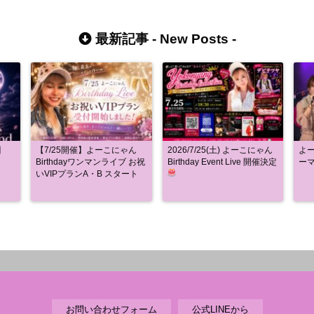
最新記事 -
New Posts
-
引
【7/25開催】よーこにゃん
2026/7/25(土) よーこにゃん
よー
Birthdayワンマンライブ お祝
Birthday Event Live 開催決定
ー
いVIPプランA・B スタート
お問い合わせフォーム
公式LINEから