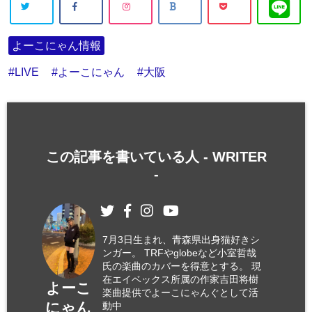
よーこにゃん情報
LIVE
よーこにゃん
大阪
この記事を書いている人 -
WRITER
-
7月3日生まれ、青森県出身猫好きシ
ンガー。 TRFやglobeなど小室哲哉
氏の楽曲のカバーを得意とする。 現
在エイベックス所属の作家吉田将樹
よーこ
楽曲提供でよーこにゃんぐとして活
にゃん
動中