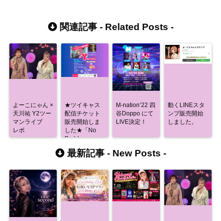
関連記事 -
Related Posts
-
よーこにゃん ×
★ツイキャス
M-nation’22 四
動くLINEスタ
天川祐 Y2ツー
配信チケット
谷Doppo にて
ンプ販売開始
マンライブ
販売開始しま
LIVE決定！
しました。
レポ
した★「No
Problem」
最新記事 -
New Posts
-