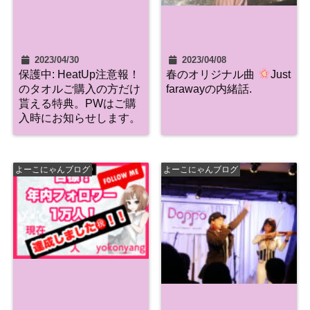
2023/04/30
2023/04/08
保護中: HeatUp注意報！
春のオリジナル曲
Just
のタオルご購入の方だけ
farawayの内緒話.
貰える特典。PWはご購
入時にお知らせします。
よーこにゃんブログ
よーこにゃんブログ